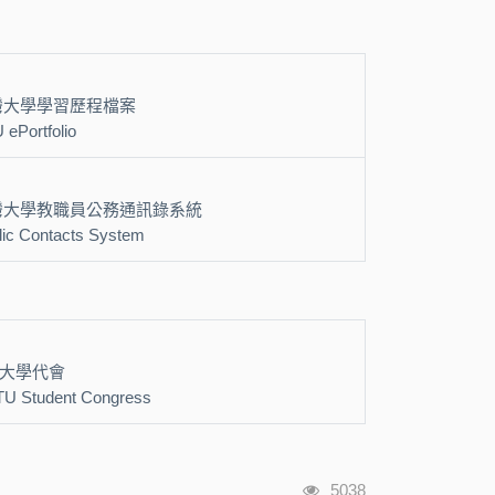
灣大學學習歷程檔案
 ePortfolio
灣大學教職員公務通訊錄系統
lic Contacts System
大學代會
U Student Congress
瀏覽人次
5038