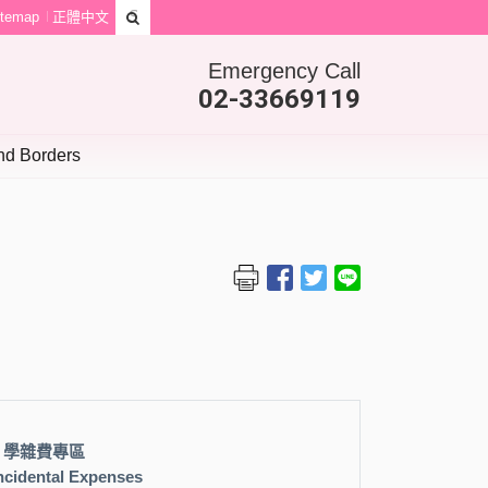
itemap
正體中文
Emergency Call
02-33669119
d Borders
 學雜費專區
Incidental Expenses