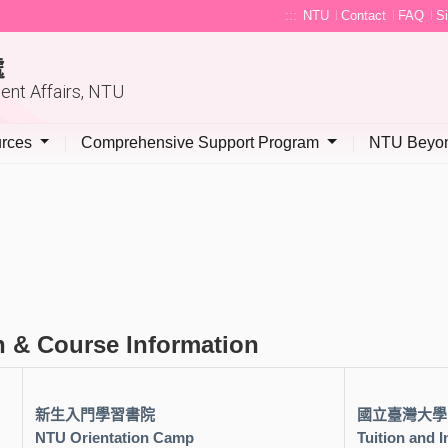
:::
NTU
Contact
FAQ
S
處
dent Affairs, NTU
urces
Comprehensive Support Program
NTU Beyon
Course Information
新生入門學習書院
國立臺灣大學
NTU Orientation Camp
Tuition and 