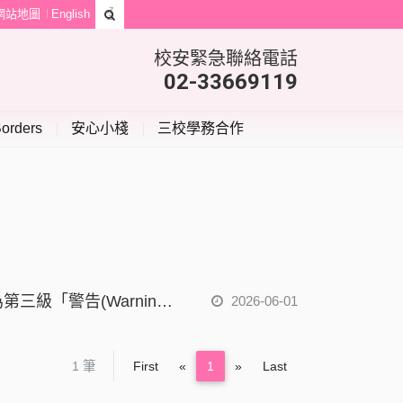
網站地圖
English
校安緊急聯絡電話
02-33669119
orders
安心小棧
三校學務合作
伊波拉國際疫情發展迅速，疾管署提升剛果民主共和國及烏干達旅遊疫情建議等級為第三級「警告(Warning)」並強化邊境跨機關聯防，具上述旅遊史之入境旅客須配合「自主健康管理21天」 【保健中心】
2026-06-01
Previous
Next
1 筆
First
«
1
»
Last